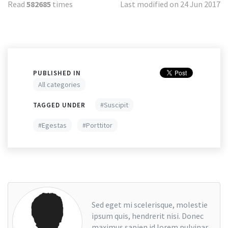
Read
582685
times
Last modified on 24 Jun 2017
PUBLISHED IN
All categories
Suscipit
TAGGED UNDER
Egestas
Porttitor
Sed eget mi scelerisque, molestie
ipsum quis, hendrerit nisi. Donec
maximus sapien id lorem pulvinar,