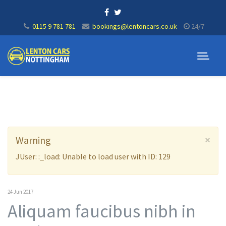
0115 9 781 781
bookings@lentoncars.co.uk
24/7
×
Warning
JUser: :_load: Unable to load user with ID: 129
24 Jun 2017
Aliquam faucibus nibh in